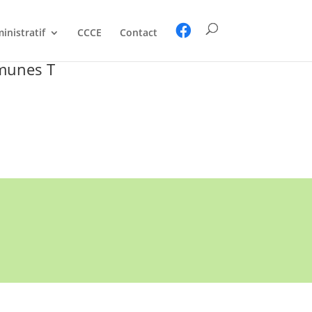
inistratif
CCCE
Contact
mmunes T