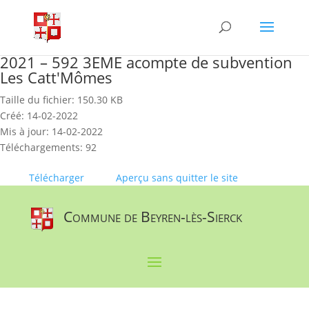
Skip
to
content
2021 – 592 3EME acompte de subvention
Les Catt'Mômes
Taille du fichier: 150.30 KB
Créé: 14-02-2022
Mis à jour: 14-02-2022
Téléchargements: 92
Télécharger
Aperçu sans quitter le site
Commune de Beyren-lès-Sierck