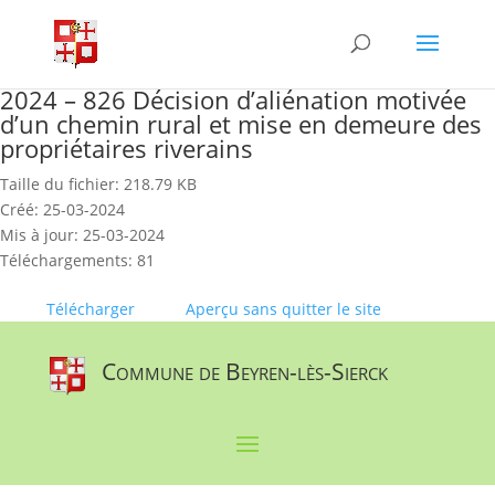
Skip
to
content
2024 – 826 Décision d’aliénation motivée
d’un chemin rural et mise en demeure des
propriétaires riverains
Taille du fichier: 218.79 KB
Créé: 25-03-2024
Mis à jour: 25-03-2024
Téléchargements: 81
Télécharger
Aperçu sans quitter le site
Commune de Beyren-lès-Sierck