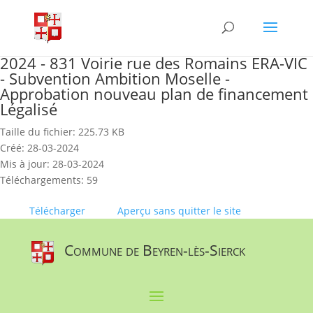
Skip
to
content
2024 - 831 Voirie rue des Romains ERA-VIC
- Subvention Ambition Moselle -
Approbation nouveau plan de financement
Légalisé
Taille du fichier: 225.73 KB
Créé: 28-03-2024
Mis à jour: 28-03-2024
Téléchargements: 59
Télécharger
Aperçu sans quitter le site
Commune de Beyren-lès-Sierck