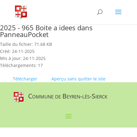
Skip
to
content
2025 - 965 Boite a idees dans
PanneauPocket
Taille du fichier: 71.68 KB
Créé: 24-11-2025
Mis à jour: 24-11-2025
Téléchargements: 17
Télécharger
Aperçu sans quitter le site
Commune de Beyren-lès-Sierck